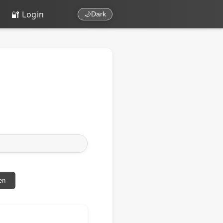
🔐 Login
🌙
Dark
en