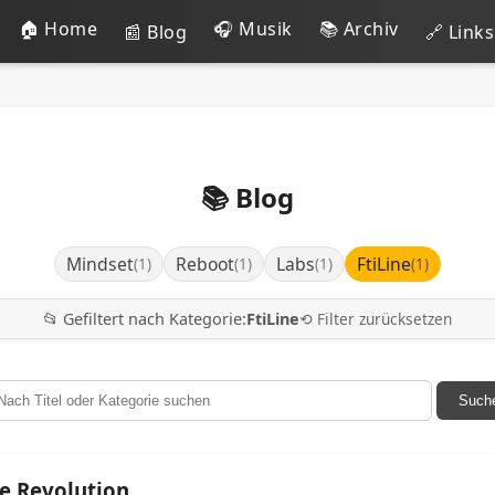
🏠 Home
🎧 Musik
📚 Archiv
📰 Blog
🔗 Links
📚 Blog
Mindset
Reboot
Labs
FtiLine
(1)
(1)
(1)
(1)
📂 Gefiltert nach Kategorie:
FtiLine
⟲ Filter zurücksetzen
Such
se Revolution